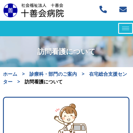
コ
ン
テ
ン
ツ
訪問看護について
へ
ス
キ
ホーム
>
診療科・部門のご案内
>
在宅総合支援セン
ッ
ター
>
訪問看護について
プ