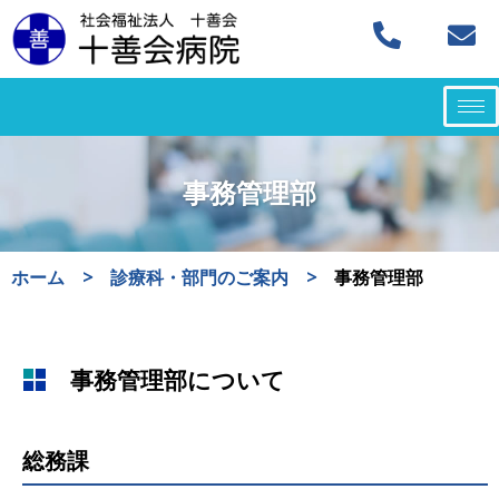
コ
ン
テ
ン
ツ
事務管理部
へ
ス
キ
ホーム
>
診療科・部門のご案内
>
事務管理部
ッ
プ
事務管理部について
総務課