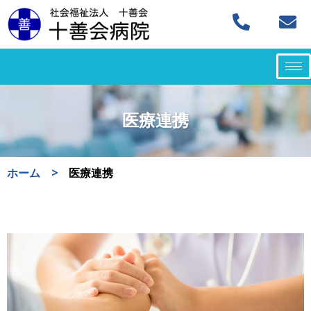
コ
ン
テ
ン
ツ
医療連携
へ
ス
キ
ホーム
>
医療連携
ッ
プ