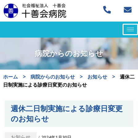
コ
ン
テ
ン
ツ
病院からのお知らせ
へ
ス
キ
ホーム
>
病院からのお知らせ
>
お知らせ
>
週休二
ッ
日制実施による診療日変更のお知らせ
プ
週休二日制実施による診療日変更
のお知らせ
お知らせ
2024年1月30日