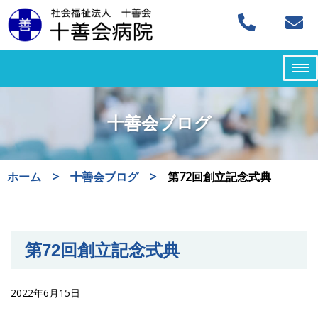
コ
ン
テ
ン
ツ
十善会ブログ
へ
ス
キ
ホーム
>
十善会ブログ
>
第72回創立記念式典
ッ
プ
第72回創立記念式典
2022年6月15日